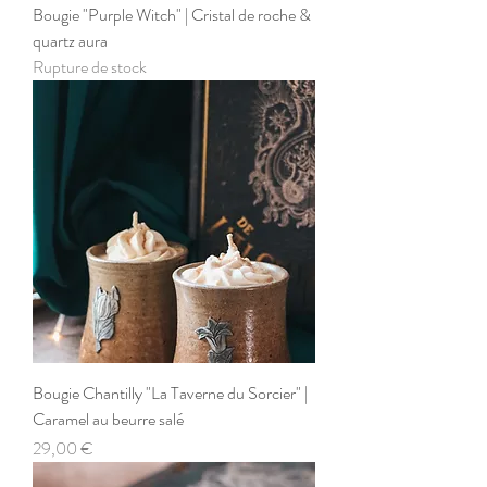
Bougie "Purple Witch" | Cristal de roche &
quartz aura
Rupture de stock
Bougie Chantilly "La Taverne du Sorcier" |
Caramel au beurre salé
Prix
29,00 €