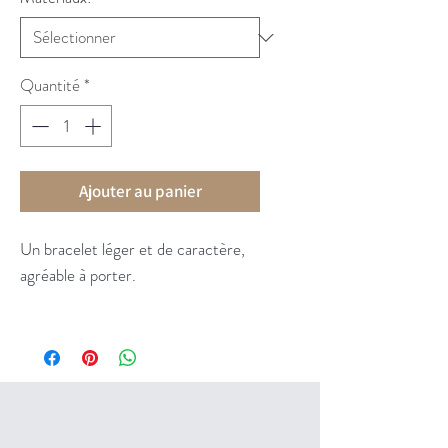
Quantité
*
Ajouter au panier
Un bracelet léger et de caractère,
agréable à porter.
Le bracelet est en argent 925,
modèle dessiné, coupé, façonné à la
main, puis poli.
Pour prendre soin de ce bijou, je
conseille de ne pas le mouiller, ni