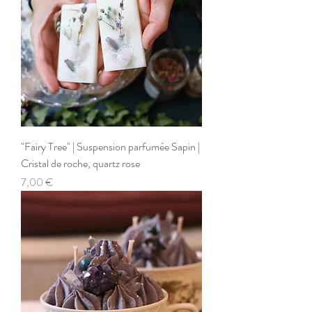
"Fairy Tree" | Suspension parfumée Sapin |
Cristal de roche, quartz rose
Prix
7,00 €