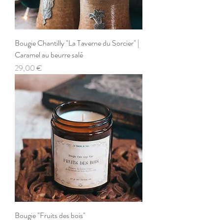
Bougie Chantilly "La Taverne du Sorcier" |
Caramel au beurre salé
Prix
29,00 €
Bougie "Fruits des bois"