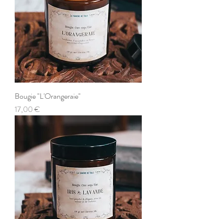
Bougie "L'Orangeraie"
Prix
17,00 €