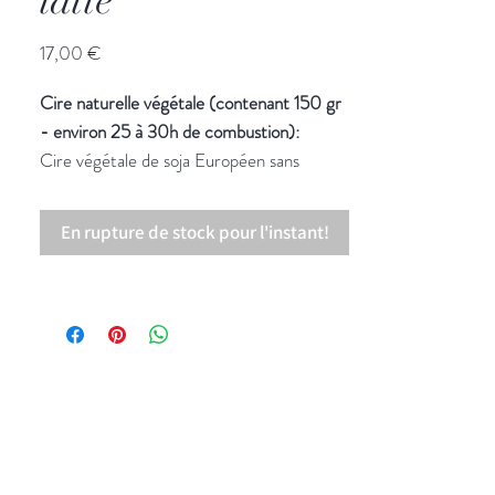
latte"
Prix
17,00 €
Cire naturelle végétale (contenant 150 gr
- environ 25 à 30h de combustion):
Cire végétale de soja Européen sans
OGM et NON testée sur les animaux.
En rupture de stock pour l'instant!
Ambiance olfactique:
L'énergie chaleureuse et gourmande d'une
tasse de chaï
Pyramide olfactive:
Notes de tête:
Orange, cannelle
Notes de coeur:
Thé, accord gourmand
Notes de fond:
Vanille, fève tonka