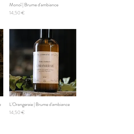
Monoï | Brume d'ambiance
Aperçu rapide
Prix
14,50 €
e
L'Orangeraie | Brume d'ambiance
Aperçu rapide
Prix
14,50 €