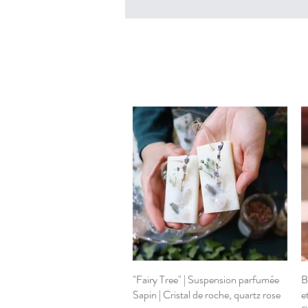
"Fairy Tree" | Suspension parfumée
Aperçu rapide
B
Sapin | Cristal de roche, quartz rose
e