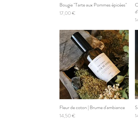
Bougie "Tarte aux Pommes épicées"
Aperçu rapide
C
d
Prix
17,00 €
P
1
Fleur de coton | Brume d'ambiance
Aperçu rapide
S
Prix
P
14,50 €
1