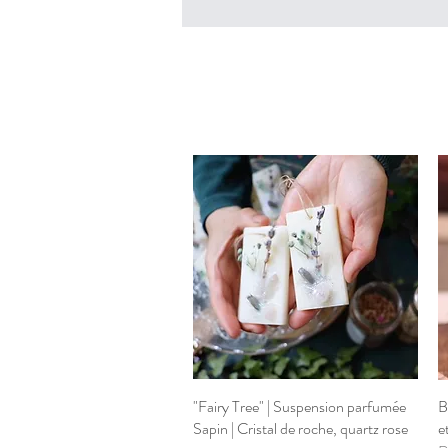
"Fairy Tree" | Suspension parfumée
Aperçu rapide
B
Sapin | Cristal de roche, quartz rose
e