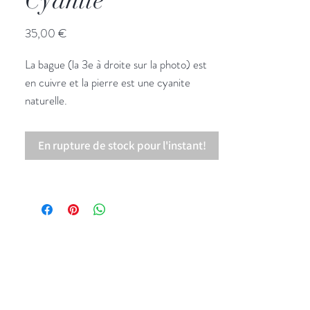
Cyanite
Prix
35,00 €
La bague (la 3e à droite sur la photo) est
en cuivre et la pierre est une cyanite
naturelle.
Bague réglable.
La cyanite est une excellente pierre de
En rupture de stock pour l'instant!
communication et de connaissance de soi.
Elle apaise les angoisses et complexes des
personnes timides.
Elle accompagne également les personnes
excessives en leur apportant calme. Enfin,
elle sensibilise à la contemplation arrisitique
et à la musique. Elle incte à se fier à son
intuition.