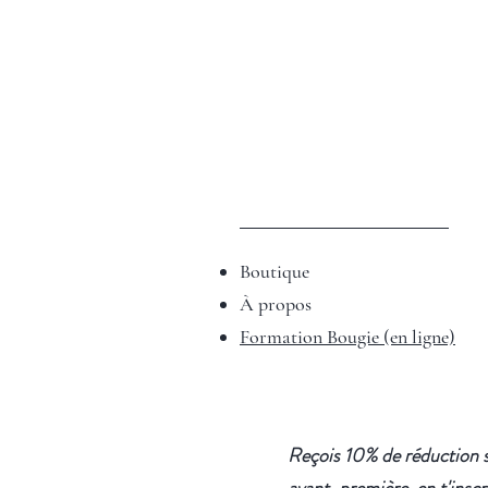
Boutique
À propos
Formation Bougie (en ligne)
Reçois 10% de réduction s
avant-première, en t'inscri