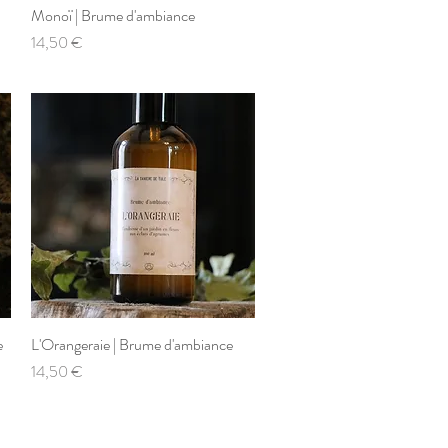
Monoï | Brume d'ambiance
Aperçu rapide
Prix
14,50 €
e
L'Orangeraie | Brume d'ambiance
Aperçu rapide
Prix
14,50 €