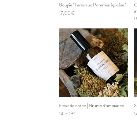
Bougie "Tarte aux Pommes épicées"
Aperçu rapide
C
d
Prix
17,00 €
R
Fleur de coton | Brume d'ambiance
Aperçu rapide
S
Prix
P
14,50 €
1