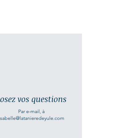
La bague est "électroformée", une
méthode très longue qui permet le dépôt
de cuivre sur la création, avec de la
patience et beaucoup d'attention.
(Pour cette raison, le bijoux a un aspect de
surface volontairement irrégulier et
organique).
Dans la boutique, vous pourrez découvrir
les différents modèles proposés pour cette
collection
"Elfique"
, qui sont à chaque fois
une pièce totalement unique.
osez vos questions
Pour prendre soin de ce bijou, je conseille
Par e-mail, à
de ne pas le mouiller, ni sous la douche ni
isabelle@latanieredeyule.com
dans un évier.