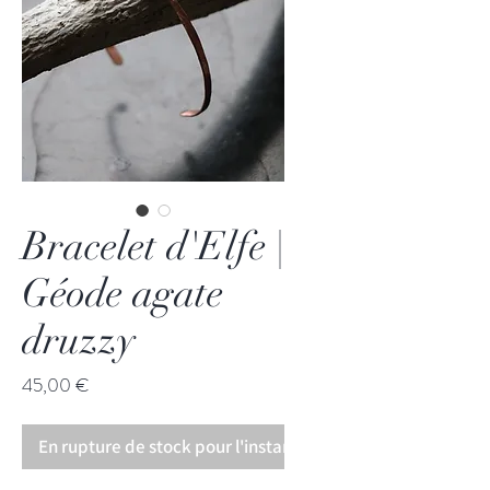
Bracelet d'Elfe |
Géode agate
druzzy
Prix
45,00 €
En rupture de stock pour l'instant!