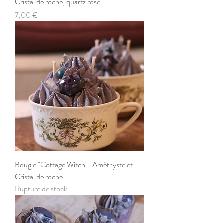
Cristal de roche, quartz rose
Prix
7,00 €
Bougie "Cottage Witch" | Améthyste et
Cristal de roche
Rupture de stock