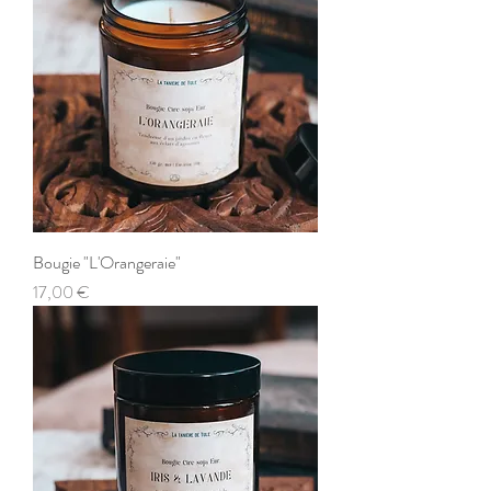
Bougie "L'Orangeraie"
Prix
17,00 €