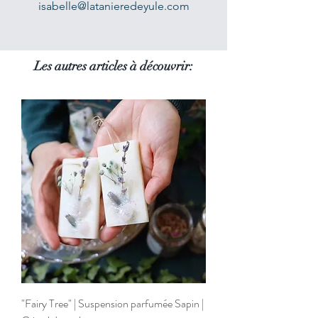
De cette façon, vous conserverez
isabelle@latanieredeyule.com
longtemps votre trésor et il gardera
son éclat.
Les autres articles à découvrir:
PRECAUTIONS:
Le bijou peut être ajusté facilement
à votre taille, uniquement au niveau
de l'ouverture: je conseille de ne pas
le manipuler trop de fois, sans quoi
cela modifiera sa forme et risque
d'abîmer la structure de la matière.
Prendre des précautions à ne pas
modifier le métal au niveau des
pierres afin d'éviter de les abîmer ou
de les déloger.
"Fairy Tree" | Suspension parfumée Sapin |