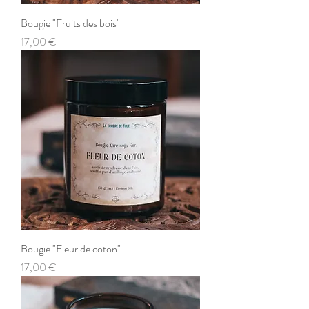
Bougie "Fruits des bois"
Prix
17,00 €
Bougie "Fleur de coton"
Prix
17,00 €