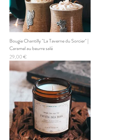
Bougie Chantilly "La Taverne du Sorcier" |
Caramel au beurre salé
Prix
29,00 €