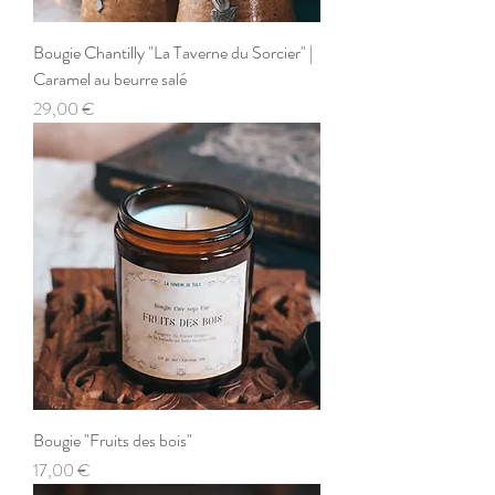
Bougie Chantilly "La Taverne du Sorcier" |
Caramel au beurre salé
Prix
29,00 €
Bougie "Fruits des bois"
Prix
17,00 €