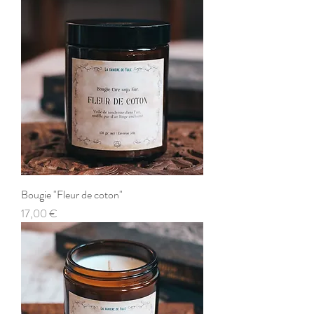
Bougie "Fleur de coton"
Prix
17,00 €